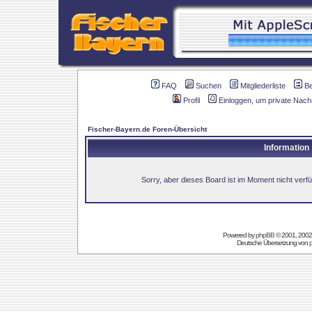
FAQ
Suchen
Mitgliederliste
B
Profil
Einloggen, um private Nach
Fischer-Bayern.de Foren-Übersicht
Information
Sorry, aber dieses Board ist im Moment nicht verfüg
Powered by
phpBB
© 2001, 2002
Deutsche Übersetzung von