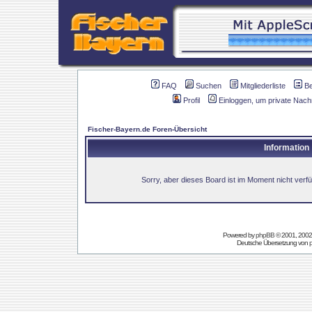
FAQ
Suchen
Mitgliederliste
B
Profil
Einloggen, um private Nach
Fischer-Bayern.de Foren-Übersicht
Information
Sorry, aber dieses Board ist im Moment nicht verfüg
Powered by
phpBB
© 2001, 2002
Deutsche Übersetzung von