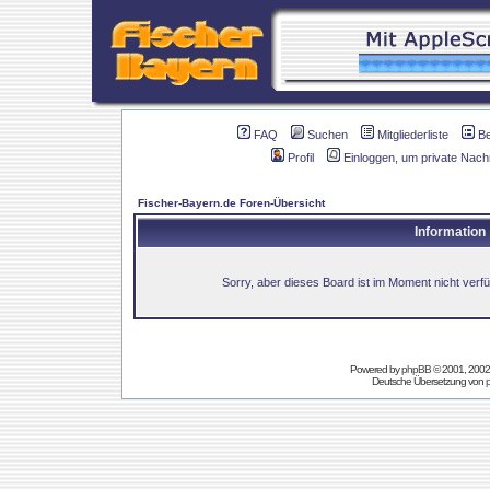
FAQ
Suchen
Mitgliederliste
B
Profil
Einloggen, um private Nach
Fischer-Bayern.de Foren-Übersicht
Information
Sorry, aber dieses Board ist im Moment nicht verfüg
Powered by
phpBB
© 2001, 2002
Deutsche Übersetzung von