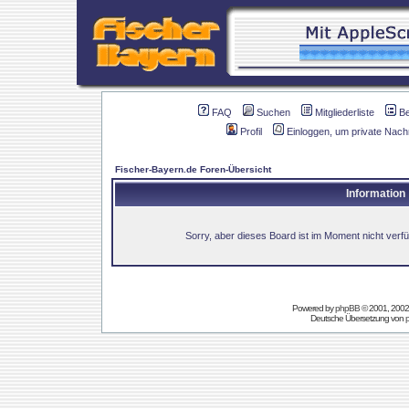
FAQ
Suchen
Mitgliederliste
B
Profil
Einloggen, um private Nach
Fischer-Bayern.de Foren-Übersicht
Information
Sorry, aber dieses Board ist im Moment nicht verfüg
Powered by
phpBB
© 2001, 2002
Deutsche Übersetzung von