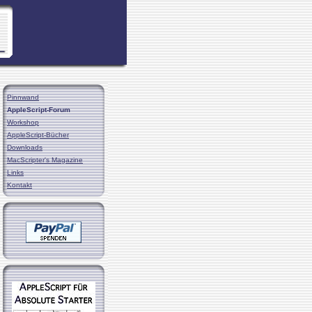
Pinnwand
AppleScript-Forum
Workshop
AppleScript-Bücher
Downloads
MacScripter's Magazine
Links
Kontakt