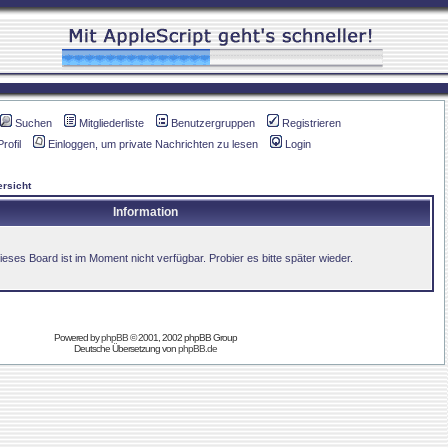
Suchen
Mitgliederliste
Benutzergruppen
Registrieren
Profil
Einloggen, um private Nachrichten zu lesen
Login
rsicht
Information
ieses Board ist im Moment nicht verfügbar. Probier es bitte später wieder.
Powered by
phpBB
© 2001, 2002 phpBB Group
Deutsche Übersetzung von
phpBB.de