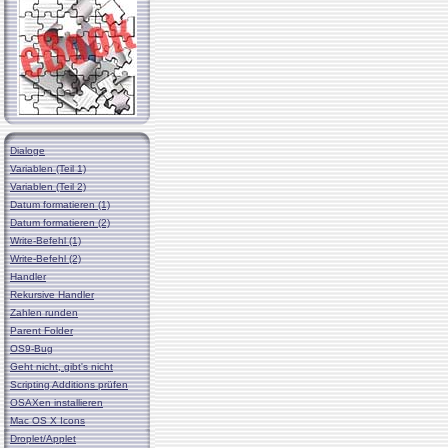
Dialoge
Variablen (Teil 1)
Variablen (Teil 2)
Datum formatieren (1)
Datum formatieren (2)
Write-Befehl (1)
Write-Befehl (2)
Handler
Rekursive Handler
Zahlen runden
Parent Folder
OS9-Bug
Geht nicht, gibt's nicht
Scripting Additions prüfen
OSAXen installieren
Mac OS X Icons
Droplet/Applet