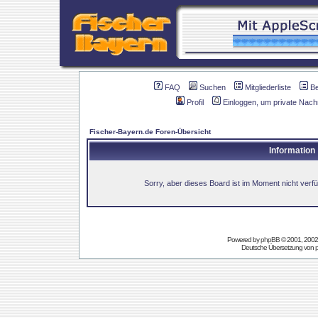
FAQ
Suchen
Mitgliederliste
B
Profil
Einloggen, um private Nach
Fischer-Bayern.de Foren-Übersicht
Information
Sorry, aber dieses Board ist im Moment nicht verfüg
Powered by
phpBB
© 2001, 2002
Deutsche Übersetzung von