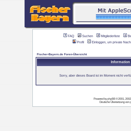
FAQ
Suchen
Mitgliederliste
B
Profil
Einloggen, um private Nach
Fischer-Bayern.de Foren-Übersicht
Information
Sorry, aber dieses Board ist im Moment nicht verfüg
Powered by
phpBB
© 2001, 2002
Deutsche Übersetzung von