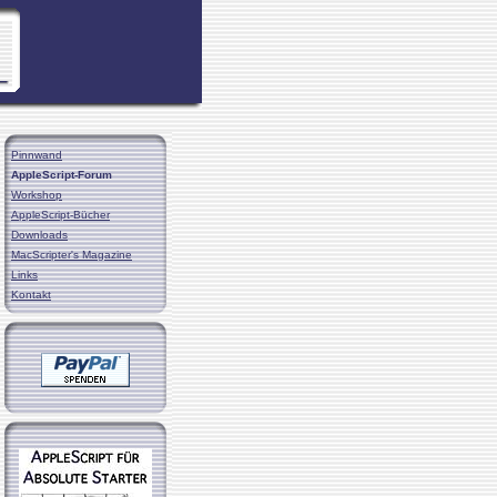
Pinnwand
AppleScript-Forum
Workshop
AppleScript-Bücher
Downloads
MacScripter's Magazine
Links
Kontakt