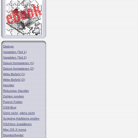
Dialoge
Variablen (Teil 1)
Variablen (Teil 2)
Datum formatieren (1)
Datum formatieren (2)
Write-Befehl (1)
Write-Befehl (2)
Handler
Rekursive Handler
Zahlen runden
Parent Folder
OS9-Bug
Geht nicht, gibt's nicht
Scripting Additions prüfen
OSAXen installieren
Mac OS X Icons
Droplet/Applet