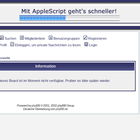
Suchen
Mitgliederliste
Benutzergruppen
Registrieren
Profil
Einloggen, um private Nachrichten zu lesen
Login
rsicht
Information
ieses Board ist im Moment nicht verfügbar. Probier es bitte später wieder.
Powered by
phpBB
© 2001, 2002 phpBB Group
Deutsche Übersetzung von
phpBB.de