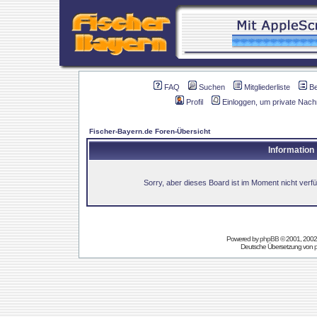
FAQ
Suchen
Mitgliederliste
B
Profil
Einloggen, um private Nach
Fischer-Bayern.de Foren-Übersicht
Information
Sorry, aber dieses Board ist im Moment nicht verfüg
Powered by
phpBB
© 2001, 2002
Deutsche Übersetzung von