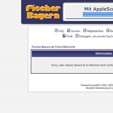
FAQ
Suchen
Mitgliederliste
B
Profil
Einloggen, um private Nach
Fischer-Bayern.de Foren-Übersicht
Information
Sorry, aber dieses Board ist im Moment nicht verfüg
Powered by
phpBB
© 2001, 2002
Deutsche Übersetzung von