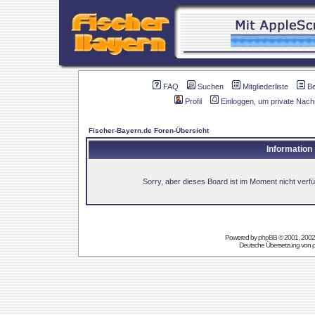
FAQ
Suchen
Mitgliederliste
B
Profil
Einloggen, um private Nach
Fischer-Bayern.de Foren-Übersicht
Information
Sorry, aber dieses Board ist im Moment nicht verfüg
Powered by
phpBB
© 2001, 2002
Deutsche Übersetzung von