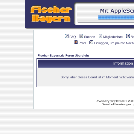
FAQ
Suchen
Mitgliederliste
B
Profil
Einloggen, um private Nach
Fischer-Bayern.de Foren-Übersicht
Information
Sorry, aber dieses Board ist im Moment nicht verfüg
Powered by
phpBB
© 2001, 2002
Deutsche Übersetzung von