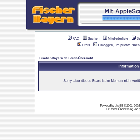
FAQ
Suchen
Mitgliederliste
B
Profil
Einloggen, um private Nach
Fischer-Bayern.de Foren-Übersicht
Information
Sorry, aber dieses Board ist im Moment nicht verfüg
Powered by
phpBB
© 2001, 2002
Deutsche Übersetzung von