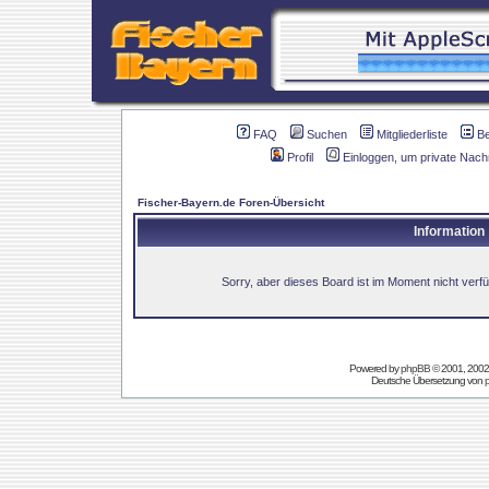
FAQ
Suchen
Mitgliederliste
B
Profil
Einloggen, um private Nach
Fischer-Bayern.de Foren-Übersicht
Information
Sorry, aber dieses Board ist im Moment nicht verfüg
Powered by
phpBB
© 2001, 2002
Deutsche Übersetzung von