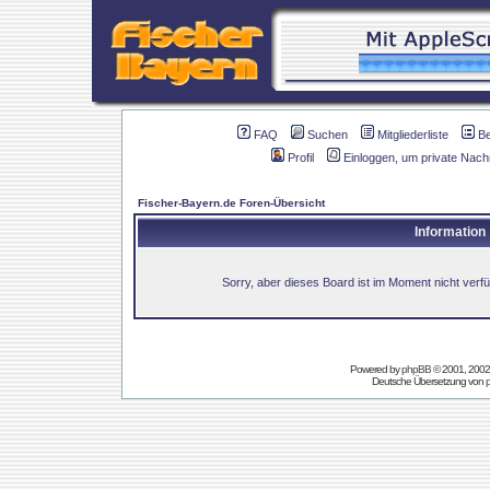
FAQ
Suchen
Mitgliederliste
B
Profil
Einloggen, um private Nach
Fischer-Bayern.de Foren-Übersicht
Information
Sorry, aber dieses Board ist im Moment nicht verfüg
Powered by
phpBB
© 2001, 2002
Deutsche Übersetzung von