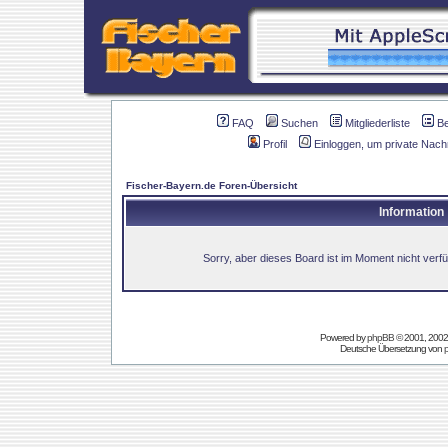
FAQ
Suchen
Mitgliederliste
B
Profil
Einloggen, um private Nach
Fischer-Bayern.de Foren-Übersicht
Information
Sorry, aber dieses Board ist im Moment nicht verfüg
Powered by
phpBB
© 2001, 2002
Deutsche Übersetzung von