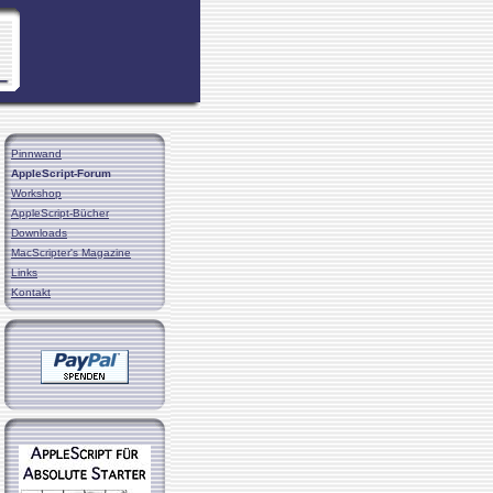
Pinnwand
AppleScript-Forum
Workshop
AppleScript-Bücher
Downloads
MacScripter's Magazine
Links
Kontakt