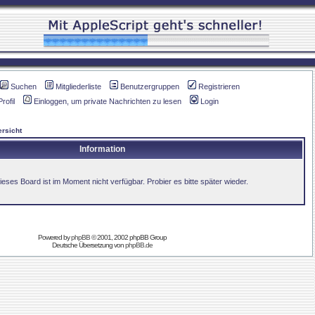
Suchen
Mitgliederliste
Benutzergruppen
Registrieren
Profil
Einloggen, um private Nachrichten zu lesen
Login
rsicht
Information
ieses Board ist im Moment nicht verfügbar. Probier es bitte später wieder.
Powered by
phpBB
© 2001, 2002 phpBB Group
Deutsche Übersetzung von
phpBB.de