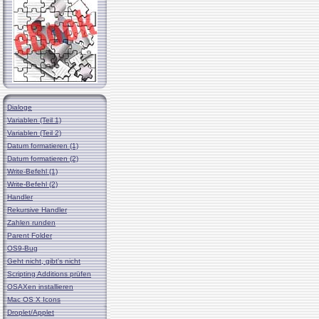
Dialoge
Variablen (Teil 1)
Variablen (Teil 2)
Datum formatieren (1)
Datum formatieren (2)
Write-Befehl (1)
Write-Befehl (2)
Handler
Rekursive Handler
Zahlen runden
Parent Folder
OS9-Bug
Geht nicht, gibt's nicht
Scripting Additions prüfen
OSAXen installieren
Mac OS X Icons
Droplet/Applet