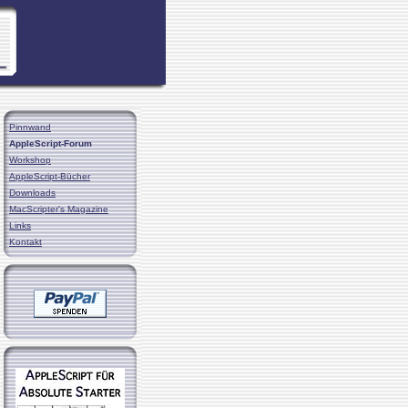
Pinnwand
AppleScript-Forum
Workshop
AppleScript-Bücher
Downloads
MacScripter's Magazine
Links
Kontakt