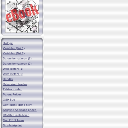
Dialoge
Variablen (Teil 1)
Variablen (Teil 2)
Datum formatieren (1)
Datum formatieren (2)
Write-Befehl (1)
Write-Befehl (2)
Handler
Rekursive Handler
Zahlen runden
Parent Folder
OS9-Bug
Geht nicht, gibt's nicht
Scripting Additions prüfen
OSAXen installieren
Mac OS X Icons
Droplet/Applet