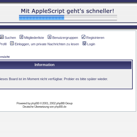
Suchen
Mitgliederliste
Benutzergruppen
Registrieren
Profil
Einloggen, um private Nachrichten zu lesen
Login
rsicht
Information
ieses Board ist im Moment nicht verfügbar. Probier es bitte später wieder.
Powered by
phpBB
© 2001, 2002 phpBB Group
Deutsche Übersetzung von
phpBB.de