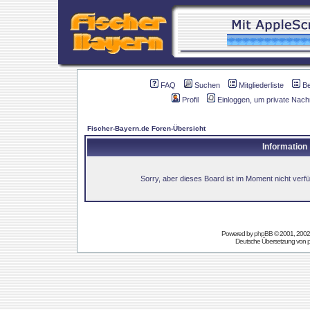
FAQ
Suchen
Mitgliederliste
B
Profil
Einloggen, um private Nach
Fischer-Bayern.de Foren-Übersicht
Information
Sorry, aber dieses Board ist im Moment nicht verfüg
Powered by
phpBB
© 2001, 2002
Deutsche Übersetzung von