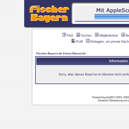
FAQ
Suchen
Mitgliederliste
B
Profil
Einloggen, um private Nach
Fischer-Bayern.de Foren-Übersicht
Information
Sorry, aber dieses Board ist im Moment nicht verfüg
Powered by
phpBB
© 2001, 2002
Deutsche Übersetzung von