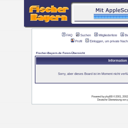
FAQ
Suchen
Mitgliederliste
B
Profil
Einloggen, um private Nach
Fischer-Bayern.de Foren-Übersicht
Information
Sorry, aber dieses Board ist im Moment nicht verfüg
Powered by
phpBB
© 2001, 2002
Deutsche Übersetzung von