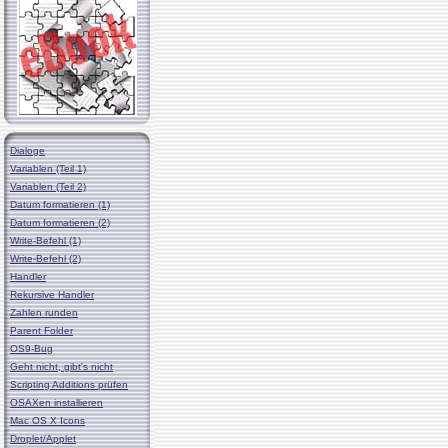
Dialoge
Variablen (Teil 1)
Variablen (Teil 2)
Datum formatieren (1)
Datum formatieren (2)
Write-Befehl (1)
Write-Befehl (2)
Handler
Rekursive Handler
Zahlen runden
Parent Folder
OS9-Bug
Geht nicht, gibt's nicht
Scripting Additions prüfen
OSAXen installieren
Mac OS X Icons
Droplet/Applet