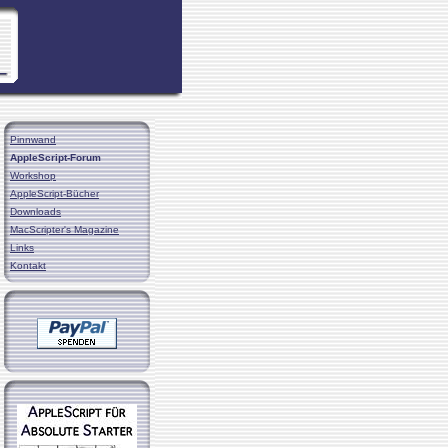
Pinnwand
AppleScript-Forum
Workshop
AppleScript-Bücher
Downloads
MacScripter's Magazine
Links
Kontakt