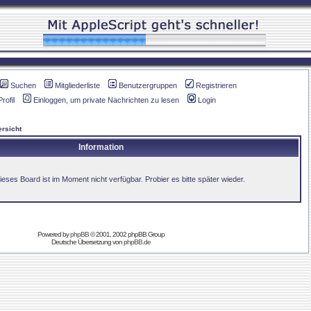
Suchen
Mitgliederliste
Benutzergruppen
Registrieren
Profil
Einloggen, um private Nachrichten zu lesen
Login
rsicht
Information
ieses Board ist im Moment nicht verfügbar. Probier es bitte später wieder.
Powered by
phpBB
© 2001, 2002 phpBB Group
Deutsche Übersetzung von
phpBB.de