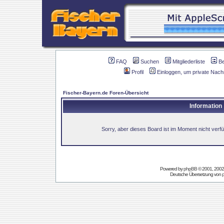
FAQ
Suchen
Mitgliederliste
B
Profil
Einloggen, um private Nach
Fischer-Bayern.de Foren-Übersicht
Information
Sorry, aber dieses Board ist im Moment nicht verfüg
Powered by
phpBB
© 2001, 2002
Deutsche Übersetzung von