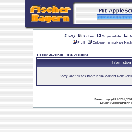
FAQ
Suchen
Mitgliederliste
B
Profil
Einloggen, um private Nach
Fischer-Bayern.de Foren-Übersicht
Information
Sorry, aber dieses Board ist im Moment nicht verfüg
Powered by
phpBB
© 2001, 2002
Deutsche Übersetzung von