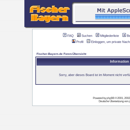
FAQ
Suchen
Mitgliederliste
B
Profil
Einloggen, um private Nach
Fischer-Bayern.de Foren-Übersicht
Information
Sorry, aber dieses Board ist im Moment nicht verfüg
Powered by
phpBB
© 2001, 2002
Deutsche Übersetzung von