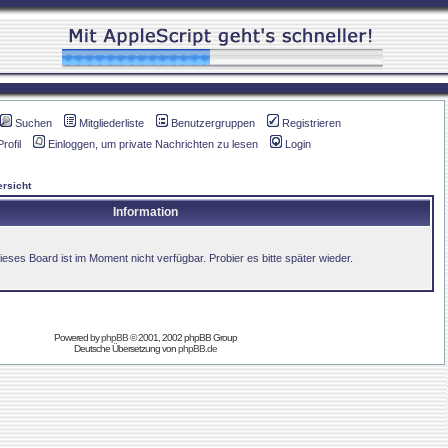
Suchen
Mitgliederliste
Benutzergruppen
Registrieren
Profil
Einloggen, um private Nachrichten zu lesen
Login
rsicht
Information
ieses Board ist im Moment nicht verfügbar. Probier es bitte später wieder.
Powered by
phpBB
© 2001, 2002 phpBB Group
Deutsche Übersetzung von
phpBB.de