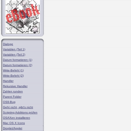
Dialoge
Variablen (Teil 1)
Variablen (Teil 2)
Datum formatieren (1)
Datum formatieren (2)
Write-Befehl (1)
Write-Befehl (2)
Handler
Rekursive Handler
Zahlen runden
Parent Folder
OS9-Bug
Geht nicht, gibt's nicht
Scripting Additions prüfen
OSAXen installieren
Mac OS X Icons
Droplet/Applet