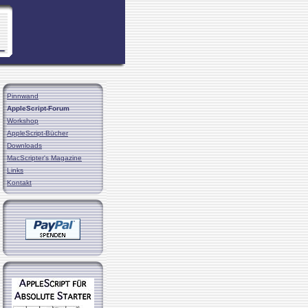
Pinnwand
AppleScript-Forum
Workshop
AppleScript-Bücher
Downloads
MacScripter's Magazine
Links
Kontakt