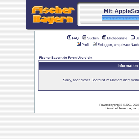
FAQ
Suchen
Mitgliederliste
B
Profil
Einloggen, um private Nach
Fischer-Bayern.de Foren-Übersicht
Information
Sorry, aber dieses Board ist im Moment nicht verfüg
Powered by
phpBB
© 2001, 2002
Deutsche Übersetzung von