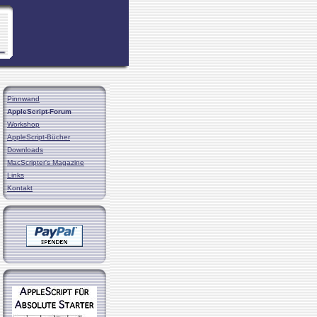
Pinnwand
AppleScript-Forum
Workshop
AppleScript-Bücher
Downloads
MacScripter's Magazine
Links
Kontakt