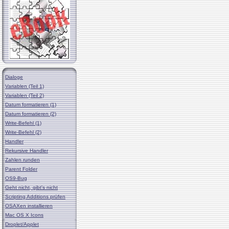
Dialoge
Variablen (Teil 1)
Variablen (Teil 2)
Datum formatieren (1)
Datum formatieren (2)
Write-Befehl (1)
Write-Befehl (2)
Handler
Rekursive Handler
Zahlen runden
Parent Folder
OS9-Bug
Geht nicht, gibt's nicht
Scripting Additions prüfen
OSAXen installieren
Mac OS X Icons
Droplet/Applet