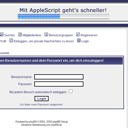
Suchen
Mitgliederliste
Benutzergruppen
Registrieren
Profil
Einloggen, um private Nachrichten zu lesen
Login
rsicht
inen Benutzernamen und dein Passwort ein, um dich einzuloggen!
Benutzername:
Passwort:
Bei jedem Besuch automatisch einloggen:
Ich habe mein Passwort vergessen!
Powered by
phpBB
© 2001, 2002 phpBB Group
Deutsche Übersetzung von
phpBB.de