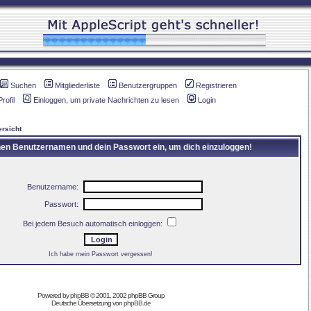
Suchen
Mitgliederliste
Benutzergruppen
Registrieren
Profil
Einloggen, um private Nachrichten zu lesen
Login
rsicht
inen Benutzernamen und dein Passwort ein, um dich einzuloggen!
Benutzername:
Passwort:
Bei jedem Besuch automatisch einloggen:
Ich habe mein Passwort vergessen!
Powered by
phpBB
© 2001, 2002 phpBB Group
Deutsche Übersetzung von
phpBB.de