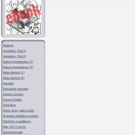
Dialoge
Variablen (Teil 1)
Variablen (Teil 2)
Datum formatieren (1)
Datum formatieren (2)
Write-Befehl (1)
Write-Befehl (2)
Handler
Rekursive Handler
Zahlen runden
Parent Folder
OS9-Bug
Geht nicht, gibt's nicht
Scripting Additions prüfen
OSAXen installieren
Mac OS X Icons
Droplet/Applet