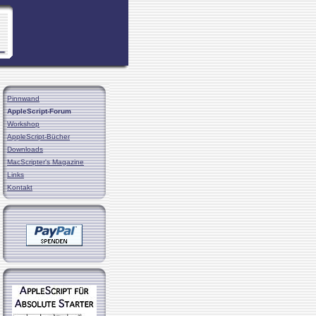
Pinnwand
AppleScript-Forum
Workshop
AppleScript-Bücher
Downloads
MacScripter's Magazine
Links
Kontakt