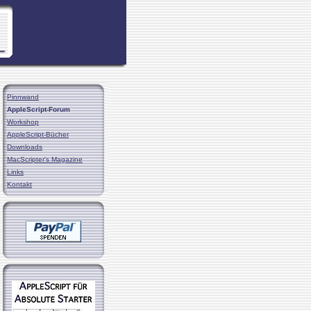
Pinnwand
AppleScript-Forum
Workshop
AppleScript-Bücher
Downloads
MacScripter's Magazine
Links
Kontakt