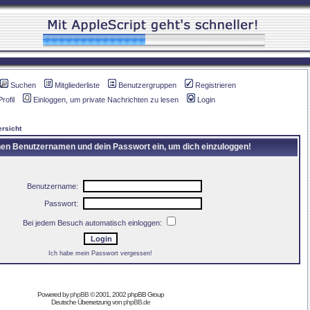
Suchen
Mitgliederliste
Benutzergruppen
Registrieren
Profil
Einloggen, um private Nachrichten zu lesen
Login
rsicht
inen Benutzernamen und dein Passwort ein, um dich einzuloggen!
Benutzername:
Passwort:
Bei jedem Besuch automatisch einloggen:
Ich habe mein Passwort vergessen!
Powered by
phpBB
© 2001, 2002 phpBB Group
Deutsche Übersetzung von
phpBB.de