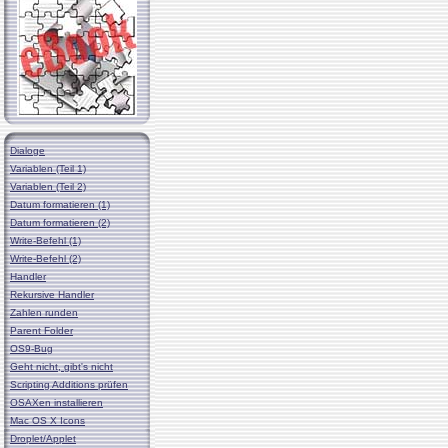
Dialoge
Variablen (Teil 1)
Variablen (Teil 2)
Datum formatieren (1)
Datum formatieren (2)
Write-Befehl (1)
Write-Befehl (2)
Handler
Rekursive Handler
Zahlen runden
Parent Folder
OS9-Bug
Geht nicht, gibt's nicht
Scripting Additions prüfen
OSAXen installieren
Mac OS X Icons
Droplet/Applet