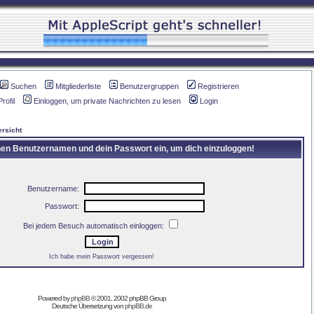
Suchen
Mitgliederliste
Benutzergruppen
Registrieren
Profil
Einloggen, um private Nachrichten zu lesen
Login
rsicht
inen Benutzernamen und dein Passwort ein, um dich einzuloggen!
Benutzername:
Passwort:
Bei jedem Besuch automatisch einloggen:
Ich habe mein Passwort vergessen!
Powered by
phpBB
© 2001, 2002 phpBB Group
Deutsche Übersetzung von
phpBB.de