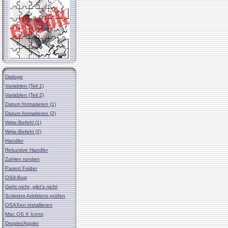
Dialoge
Variablen (Teil 1)
Variablen (Teil 2)
Datum formatieren (1)
Datum formatieren (2)
Write-Befehl (1)
Write-Befehl (2)
Handler
Rekursive Handler
Zahlen runden
Parent Folder
OS9-Bug
Geht nicht, gibt's nicht
Scripting Additions prüfen
OSAXen installieren
Mac OS X Icons
Droplet/Applet