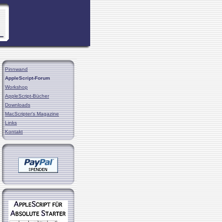
Pinnwand
AppleScript-Forum
Workshop
AppleScript-Bücher
Downloads
MacScripter's Magazine
Links
Kontakt