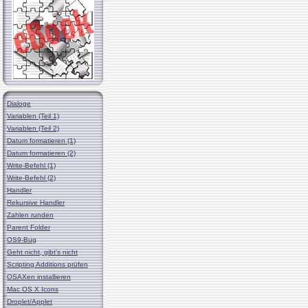
Dialoge
Variablen (Teil 1)
Variablen (Teil 2)
Datum formatieren (1)
Datum formatieren (2)
Write-Befehl (1)
Write-Befehl (2)
Handler
Rekursive Handler
Zahlen runden
Parent Folder
OS9-Bug
Geht nicht, gibt's nicht
Scripting Additions prüfen
OSAXen installieren
Mac OS X Icons
Droplet/Applet