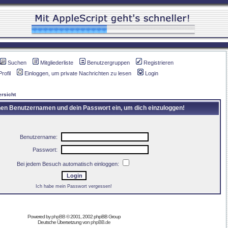
Suchen
Mitgliederliste
Benutzergruppen
Registrieren
Profil
Einloggen, um private Nachrichten zu lesen
Login
rsicht
inen Benutzernamen und dein Passwort ein, um dich einzuloggen!
Benutzername:
Passwort:
Bei jedem Besuch automatisch einloggen:
Ich habe mein Passwort vergessen!
Powered by
phpBB
© 2001, 2002 phpBB Group
Deutsche Übersetzung von
phpBB.de