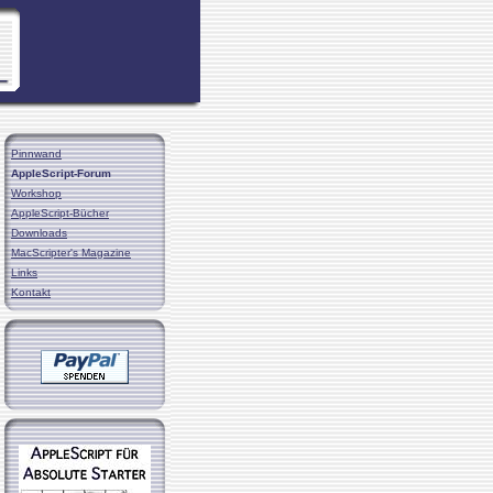
Pinnwand
AppleScript-Forum
Workshop
AppleScript-Bücher
Downloads
MacScripter's Magazine
Links
Kontakt