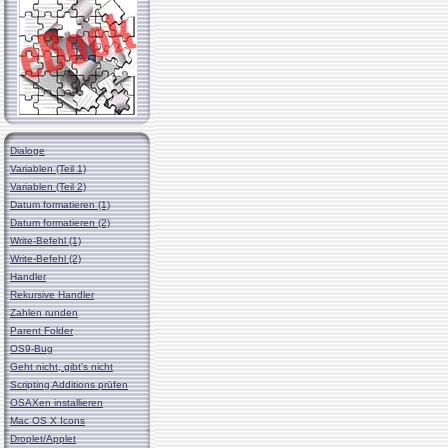
Dialoge
Variablen (Teil 1)
Variablen (Teil 2)
Datum formatieren (1)
Datum formatieren (2)
Write-Befehl (1)
Write-Befehl (2)
Handler
Rekursive Handler
Zahlen runden
Parent Folder
OS9-Bug
Geht nicht, gibt's nicht
Scripting Additions prüfen
OSAXen installieren
Mac OS X Icons
Droplet/Applet