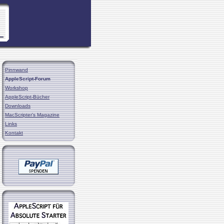
Pinnwand
AppleScript-Forum
Workshop
AppleScript-Bücher
Downloads
MacScripter's Magazine
Links
Kontakt