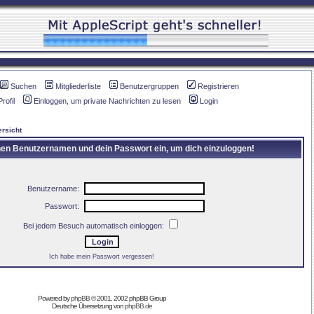
Suchen
Mitgliederliste
Benutzergruppen
Registrieren
Profil
Einloggen, um private Nachrichten zu lesen
Login
rsicht
inen Benutzernamen und dein Passwort ein, um dich einzuloggen!
Benutzername:
Passwort:
Bei jedem Besuch automatisch einloggen:
Ich habe mein Passwort vergessen!
Powered by
phpBB
© 2001, 2002 phpBB Group
Deutsche Übersetzung von
phpBB.de