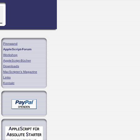
Pinnwand
AppleScript-Forum
Workshop
AppleScript-Bücher
Downloads
MacScripter's Magazine
Links
Kontakt