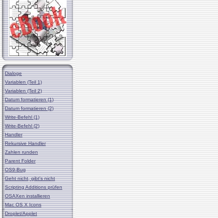
Dialoge
Variablen (Teil 1)
Variablen (Teil 2)
Datum formatieren (1)
Datum formatieren (2)
Write-Befehl (1)
Write-Befehl (2)
Handler
Rekursive Handler
Zahlen runden
Parent Folder
OS9-Bug
Geht nicht, gibt's nicht
Scripting Additions prüfen
OSAXen installieren
Mac OS X Icons
Droplet/Applet