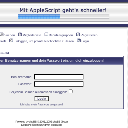
Suchen
Mitgliederliste
Benutzergruppen
Registrieren
Profil
Einloggen, um private Nachrichten zu lesen
Login
rsicht
inen Benutzernamen und dein Passwort ein, um dich einzuloggen!
Benutzername:
Passwort:
Bei jedem Besuch automatisch einloggen:
Ich habe mein Passwort vergessen!
Powered by
phpBB
© 2001, 2002 phpBB Group
Deutsche Übersetzung von
phpBB.de