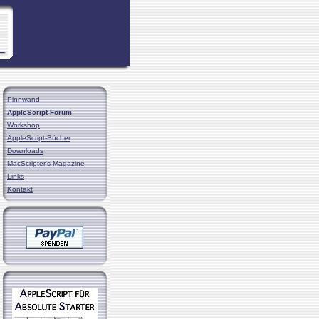
Pinnwand
AppleScript-Forum
Workshop
AppleScript-Bücher
Downloads
MacScripter's Magazine
Links
Kontakt