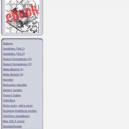
Dialoge
Variablen (Teil 1)
Variablen (Teil 2)
Datum formatieren (1)
Datum formatieren (2)
Write-Befehl (1)
Write-Befehl (2)
Handler
Rekursive Handler
Zahlen runden
Parent Folder
OS9-Bug
Geht nicht, gibt's nicht
Scripting Additions prüfen
OSAXen installieren
Mac OS X Icons
Droplet/Applet