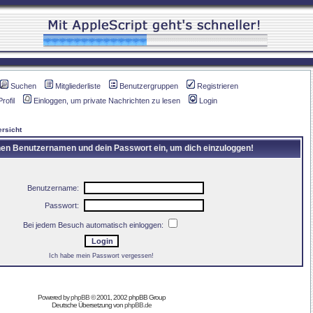
Suchen
Mitgliederliste
Benutzergruppen
Registrieren
Profil
Einloggen, um private Nachrichten zu lesen
Login
rsicht
inen Benutzernamen und dein Passwort ein, um dich einzuloggen!
Benutzername:
Passwort:
Bei jedem Besuch automatisch einloggen:
Ich habe mein Passwort vergessen!
Powered by
phpBB
© 2001, 2002 phpBB Group
Deutsche Übersetzung von
phpBB.de