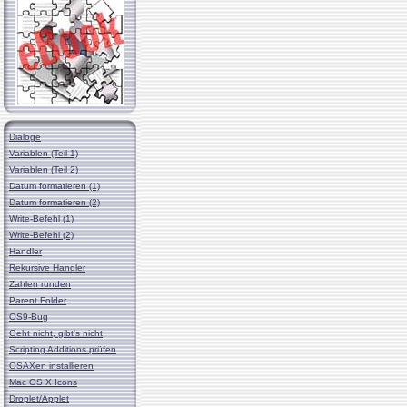
Dialoge
Variablen (Teil 1)
Variablen (Teil 2)
Datum formatieren (1)
Datum formatieren (2)
Write-Befehl (1)
Write-Befehl (2)
Handler
Rekursive Handler
Zahlen runden
Parent Folder
OS9-Bug
Geht nicht, gibt's nicht
Scripting Additions prüfen
OSAXen installieren
Mac OS X Icons
Droplet/Applet