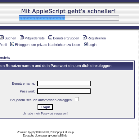
Suchen
Mitgliederliste
Benutzergruppen
Registrieren
Profil
Einloggen, um private Nachrichten zu lesen
Login
rsicht
inen Benutzernamen und dein Passwort ein, um dich einzuloggen!
Benutzername:
Passwort:
Bei jedem Besuch automatisch einloggen:
Ich habe mein Passwort vergessen!
Powered by
phpBB
© 2001, 2002 phpBB Group
Deutsche Übersetzung von
phpBB.de