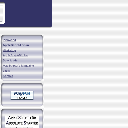
Pinnwand
AppleScript-Forum
Workshop
AppleScript-Bücher
Downloads
MacScripter's Magazine
Links
Kontakt