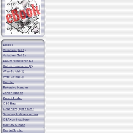
Dialoge
Variablen (Teil 1)
Variablen (Teil 2)
Datum formatieren (1)
Datum formatieren (2)
Write-Befehl (1)
Write-Befehl (2)
Handler
Rekursive Handler
Zahlen runden
Parent Folder
OS9-Bug
Geht nicht, gibt's nicht
Scripting Additions prüfen
OSAXen installieren
Mac OS X Icons
Droplet/Applet