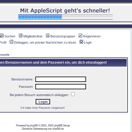
Suchen
Mitgliederliste
Benutzergruppen
Registrieren
Profil
Einloggen, um private Nachrichten zu lesen
Login
rsicht
inen Benutzernamen und dein Passwort ein, um dich einzuloggen!
Benutzername:
Passwort:
Bei jedem Besuch automatisch einloggen:
Ich habe mein Passwort vergessen!
Powered by
phpBB
© 2001, 2002 phpBB Group
Deutsche Übersetzung von
phpBB.de