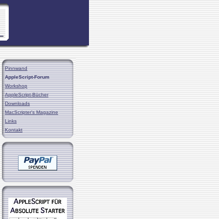
Pinnwand
AppleScript-Forum
Workshop
AppleScript-Bücher
Downloads
MacScripter's Magazine
Links
Kontakt