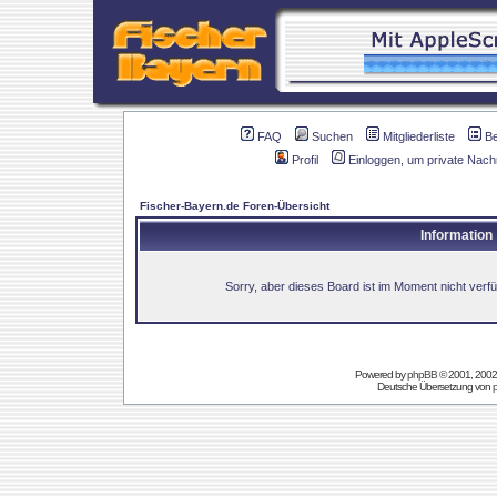
FAQ
Suchen
Mitgliederliste
B
Profil
Einloggen, um private Nach
Fischer-Bayern.de Foren-Übersicht
Information
Sorry, aber dieses Board ist im Moment nicht verfüg
Powered by
phpBB
© 2001, 2002
Deutsche Übersetzung von