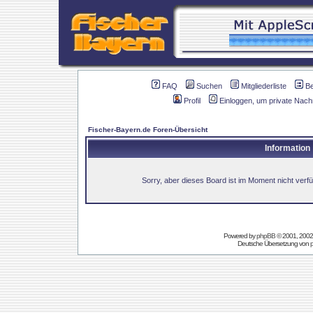
FAQ
Suchen
Mitgliederliste
B
Profil
Einloggen, um private Nach
Fischer-Bayern.de Foren-Übersicht
Information
Sorry, aber dieses Board ist im Moment nicht verfüg
Powered by
phpBB
© 2001, 2002
Deutsche Übersetzung von