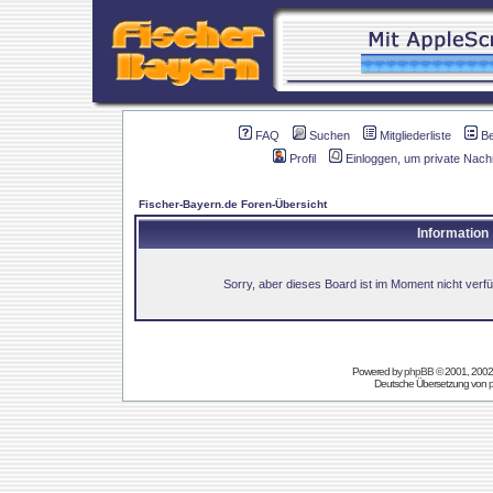
FAQ
Suchen
Mitgliederliste
B
Profil
Einloggen, um private Nach
Fischer-Bayern.de Foren-Übersicht
Information
Sorry, aber dieses Board ist im Moment nicht verfüg
Powered by
phpBB
© 2001, 2002
Deutsche Übersetzung von