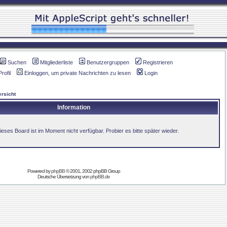
Suchen
Mitgliederliste
Benutzergruppen
Registrieren
Profil
Einloggen, um private Nachrichten zu lesen
Login
rsicht
Information
ieses Board ist im Moment nicht verfügbar. Probier es bitte später wieder.
Powered by
phpBB
© 2001, 2002 phpBB Group
Deutsche Übersetzung von
phpBB.de