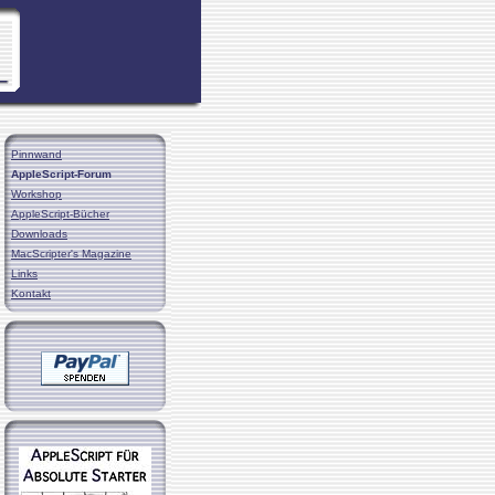
Pinnwand
AppleScript-Forum
Workshop
AppleScript-Bücher
Downloads
MacScripter's Magazine
Links
Kontakt