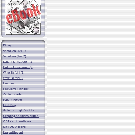
Dialoge
Variablen (Teil 1)
Variablen (Teil 2)
Datum formatieren (1)
Datum formatieren (2)
Write-Befehl (1)
Write-Befehl (2)
Handler
Rekursive Handler
Zahlen runden
Parent Folder
OS9-Bug
Geht nicht, gibt's nicht
Scripting Additions prüfen
OSAXen installieren
Mac OS X Icons
Droplet/Applet