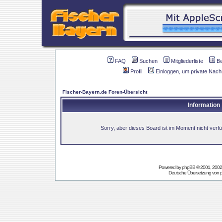
FAQ
Suchen
Mitgliederliste
B
Profil
Einloggen, um private Nach
Fischer-Bayern.de Foren-Übersicht
Information
Sorry, aber dieses Board ist im Moment nicht verfüg
Powered by
phpBB
© 2001, 2002
Deutsche Übersetzung von