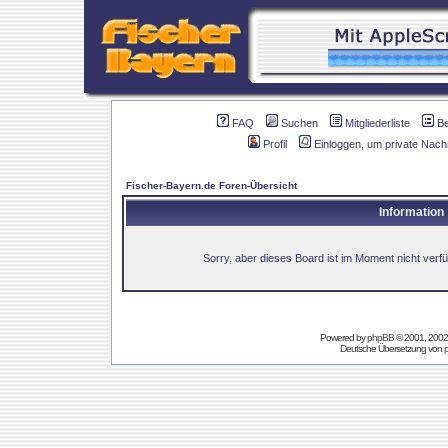
FAQ
Suchen
Mitgliederliste
B
Profil
Einloggen, um private Nach
Fischer-Bayern.de Foren-Übersicht
Information
Sorry, aber dieses Board ist im Moment nicht verfüg
Powered by
phpBB
© 2001, 2002
Deutsche Übersetzung von