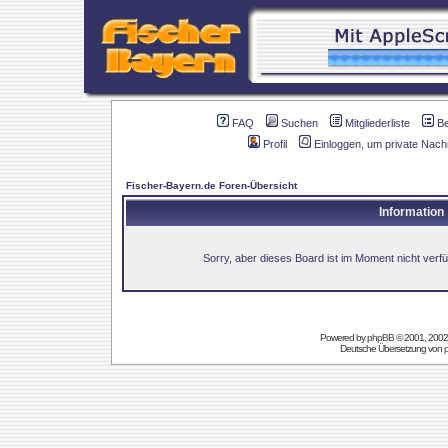
FAQ
Suchen
Mitgliederliste
B
Profil
Einloggen, um private Nach
Fischer-Bayern.de Foren-Übersicht
Information
Sorry, aber dieses Board ist im Moment nicht verfüg
Powered by
phpBB
© 2001, 2002
Deutsche Übersetzung von