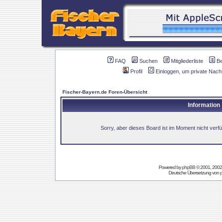
FAQ
Suchen
Mitgliederliste
B
Profil
Einloggen, um private Nach
Fischer-Bayern.de Foren-Übersicht
Information
Sorry, aber dieses Board ist im Moment nicht verfüg
Powered by
phpBB
© 2001, 2002
Deutsche Übersetzung von