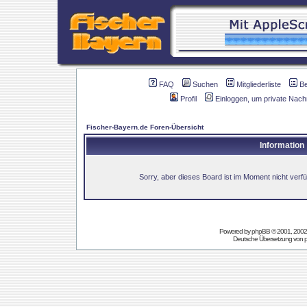
FAQ
Suchen
Mitgliederliste
B
Profil
Einloggen, um private Nach
Fischer-Bayern.de Foren-Übersicht
Information
Sorry, aber dieses Board ist im Moment nicht verfüg
Powered by
phpBB
© 2001, 2002
Deutsche Übersetzung von