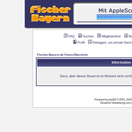
FAQ
Suchen
Mitgliederliste
B
Profil
Einloggen, um private Nach
Fischer-Bayern.de Foren-Übersicht
Information
Sorry, aber dieses Board ist im Moment nicht verfüg
Powered by
phpBB
© 2001, 2002
Deutsche Übersetzung von