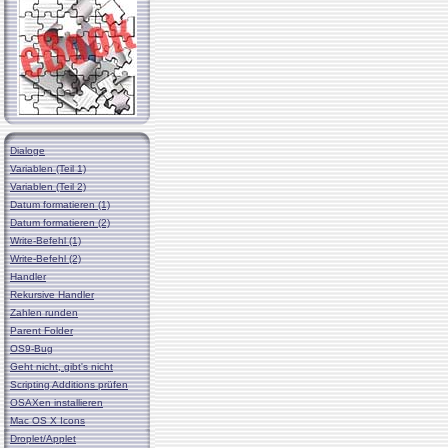
Dialoge
Variablen (Teil 1)
Variablen (Teil 2)
Datum formatieren (1)
Datum formatieren (2)
Write-Befehl (1)
Write-Befehl (2)
Handler
Rekursive Handler
Zahlen runden
Parent Folder
OS9-Bug
Geht nicht, gibt's nicht
Scripting Additions prüfen
OSAXen installieren
Mac OS X Icons
Droplet/Applet