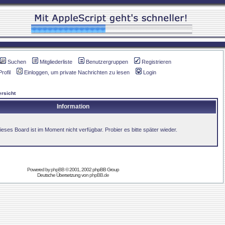
Suchen
Mitgliederliste
Benutzergruppen
Registrieren
Profil
Einloggen, um private Nachrichten zu lesen
Login
rsicht
Information
ieses Board ist im Moment nicht verfügbar. Probier es bitte später wieder.
Powered by
phpBB
© 2001, 2002 phpBB Group
Deutsche Übersetzung von
phpBB.de