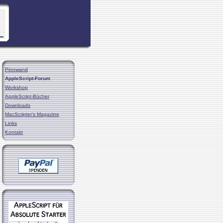
Pinnwand
AppleScript-Forum
Workshop
AppleScript-Bücher
Downloads
MacScripter's Magazine
Links
Kontakt