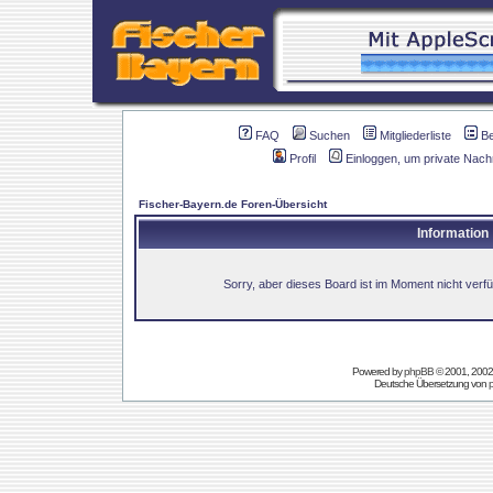
FAQ
Suchen
Mitgliederliste
B
Profil
Einloggen, um private Nach
Fischer-Bayern.de Foren-Übersicht
Information
Sorry, aber dieses Board ist im Moment nicht verfüg
Powered by
phpBB
© 2001, 2002
Deutsche Übersetzung von