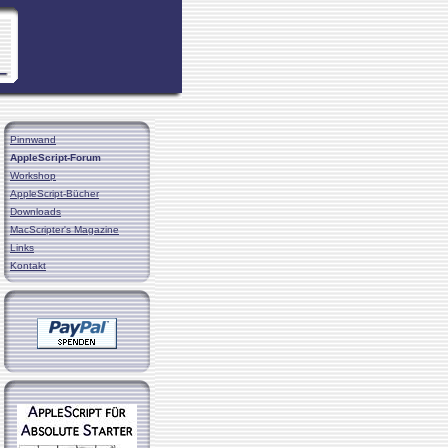
Pinnwand
AppleScript-Forum
Workshop
AppleScript-Bücher
Downloads
MacScripter's Magazine
Links
Kontakt