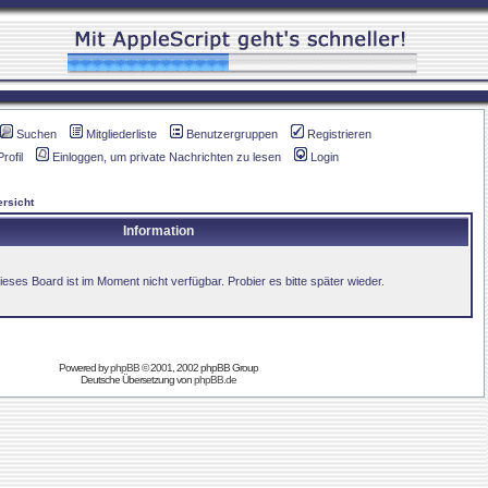
Suchen
Mitgliederliste
Benutzergruppen
Registrieren
Profil
Einloggen, um private Nachrichten zu lesen
Login
rsicht
Information
ieses Board ist im Moment nicht verfügbar. Probier es bitte später wieder.
Powered by
phpBB
© 2001, 2002 phpBB Group
Deutsche Übersetzung von
phpBB.de