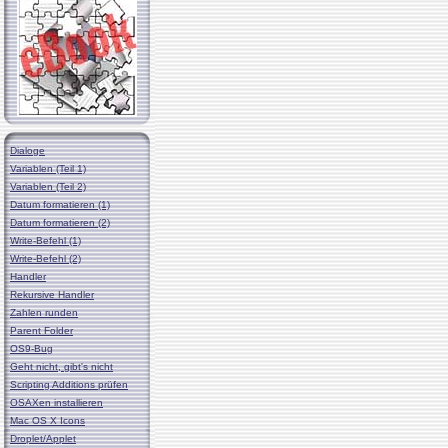
Dialoge
Variablen (Teil 1)
Variablen (Teil 2)
Datum formatieren (1)
Datum formatieren (2)
Write-Befehl (1)
Write-Befehl (2)
Handler
Rekursive Handler
Zahlen runden
Parent Folder
OS9-Bug
Geht nicht, gibt's nicht
Scripting Additions prüfen
OSAXen installieren
Mac OS X Icons
Droplet/Applet